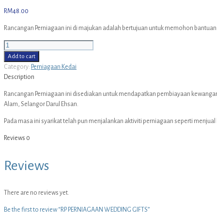
RM
48.00
Rancangan Perniagaan ini di majukan adalah bertujuan untuk memohon bantuan
RP
PERNIAGAAN
Add to cart
WEDDING
Category:
Perniagaan Kedai
GIFTS
Description
quantity
Rancangan Perniagaan ini disediakan untuk mendapatkan pembiayaan kewanga
Alam, Selangor Darul Ehsan.
Pada masa ini syarikat telah pun menjalankan aktiviti perniagaan seperti menjua
Reviews
0
Reviews
There are no reviews yet.
Be the first to review “RP PERNIAGAAN WEDDING GIFTS”