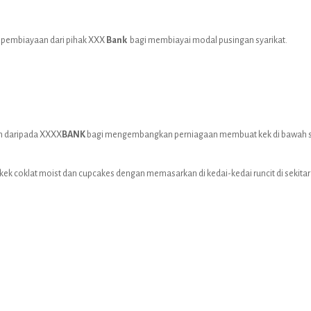
 pembiayaan dari pihak XXX
Bank
bagi membiayai modal pusingan syarikat.
n daripada XXXX
BANK
bagi mengembangkan perniagaan membuat kek di bawah s
l kek coklat moist dan cupcakes dengan memasarkan di kedai-kedai runcit di sekita