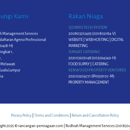
ungi Kami
Rakan Niaga
QOSMIOTECH SYSTEM
h Management Services
200803212495 (001802184-V)
daftaran Agensi Professional:
WEBSITE | WEB HOSTING | DIGITAL
0428-H)
MARKETING
ingkat 1,
JUMAAT CATERING
9,
202103205148 (003294349-H)
Melawati
FOOD SUPPLY | CATERING
Kuala Lumpur
KENWOOD PROPERTY VENTURES
ia
202103204771 (IP0559107-M)
PROPERTY MANAGEMENT
Privacy Policy
|
Terms and Conditions
|
Return and Cancellation Policy
ight 2025 © rancangan-perniagaan.com | Rodhiah Management Services (001830