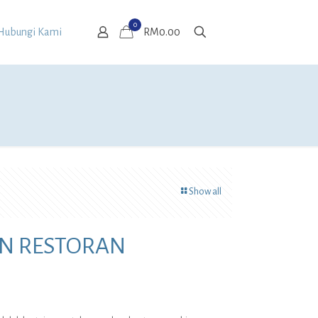
0
Hubungi Kami
RM0.00
Show all
AN RESTORAN