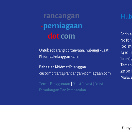
Hub
Rodhia
No Pen
(00183
Untuk sebarang pertanyaan, hubungi Pusat
5430, T
Khidmat Pelanggan kami:
Jalan J
Taman 
Bahagian Khidmat Pelanggan
53100 
customercare@rancangan-perniagaan.com
Malays
Terma Penggunaan
|
Polisi Privasi
|
Polisi
Pemulangan Dan Pembatalan
Copyr