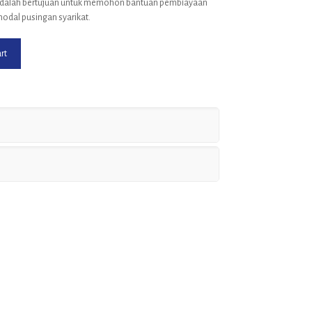
 adalah bertujuan untuk memohon bantuan pembiayaan
dal pusingan syarikat.
rt