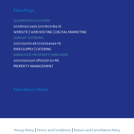
Rakan Niaga
QOSMIOTECH SYSTEM
200803212495 (001802184-V)
WEBSITE | WEB HOSTING | DIGITAL MARKETING
JUMAAT CATERING
202103205148 (003294349-H)
FOOD SUPPLY | CATERING
KENWOOD PROPERTY VENTURES
202103204771 (IP0559107-M)
PROPERTY MANAGEMENT
Rakan Bisnes Affiliate
Privacy Policy
|
Terms and Conditions
|
Return and Cancellation Policy