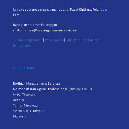
Untuk sebarang pertanyaan, hubungi Pusat Khidmat Pelanggan
kami:
Bahagian Khidmat Pelanggan
customercare@rancangan-perniagaan.com
Terma Penggunaan
|
Polisi Privasi
|
Polisi Pemulangan Dan
Pembatalan
Hubungi Kami
Rodhiah Management Services
No Pendaftaran Agensi Professional: (001830428-H)
5430, Tingkat 1,
Jalan J9,
Taman Melawati
53100 Kuala Lumpur
Malaysia